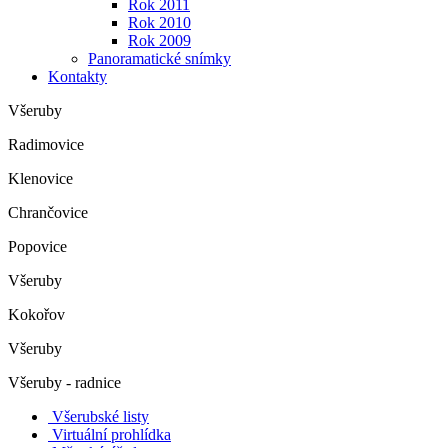
Rok 2011
Rok 2010
Rok 2009
Panoramatické snímky
Kontakty
Všeruby
Radimovice
Klenovice
Chrančovice
Popovice
Všeruby
Kokořov
Všeruby
Všeruby - radnice
Všerubské listy
Virtuální prohlídka