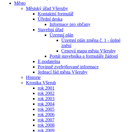
Město
Městský úřad Všeruby
Kontaktní formulář
Úřední deska
Informace pro občany
Stavební úřad
Územní plán
Územní plán změna č. 1 - úplné
znění
Cenová mapa města Všeruby
Portál stavebníka a formuláře žádostí
E-podatelna
Povinně zveřejňované informace
Jednací řád města Všeruby
Historie
Kronika Všerub
rok 2001
rok 2002
rok 2003
rok 2004
rok 2005
rok 2006
rok 2007
rok 2008
rok 2009