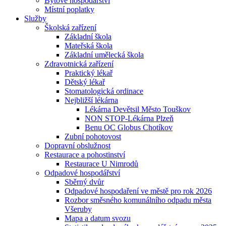
Bytové hospodářství
Místní poplatky
Služby
Školská zařízení
Základní škola
Mateřská škola
Základní umělecká škola
Zdravotnická zařízení
Praktický lékař
Dětský lékař
Stomatologická ordinace
Nejbližší lékárna
Lékárna Devětsil Město Touškov
NON STOP-Lékárna Plzeň
Benu OC Globus Chotíkov
Zubní pohotovost
Dopravní obslužnost
Restaurace a pohostinství
Restaurace U Nimrodů
Odpadové hospodářství
Sběrný dvůr
Odpadové hospodaření ve městě pro rok 2026
Rozbor směsného komunálního odpadu města
Všeruby
Mapa a datum svozu