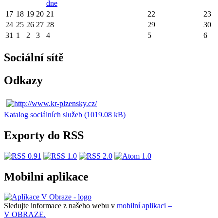
dne
17
18
19
20
21
22
23
24
25
26
27
28
29
30
31
1
2
3
4
5
6
Sociální sítě
Odkazy
Katalog sociálních služeb (1019.08 kB)
Exporty do RSS
Mobilní aplikace
Sledujte informace z našeho webu v
mobilní aplikaci –
V OBRAZE.