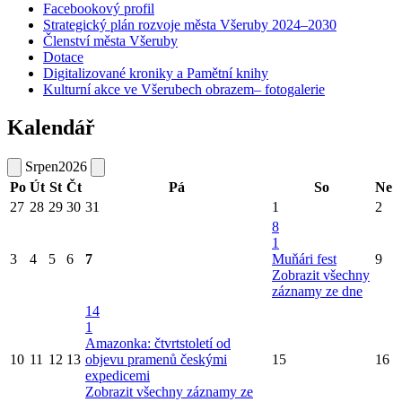
Facebookový profil
Strategický plán rozvoje města Všeruby 2024–2030
Členství města Všeruby
Dotace
Digitalizované kroniky a Pamětní knihy
Kulturní akce ve Všerubech obrazem– fotogalerie
Kalendář
Srpen
2026
Po
Út
St
Čt
Pá
So
Ne
27
28
29
30
31
1
2
8
1
3
4
5
6
7
Muňári fest
9
Zobrazit všechny
záznamy ze dne
14
1
Amazonka: čtvrtstoletí od
10
11
12
13
objevu pramenů českými
15
16
expedicemi
Zobrazit všechny záznamy ze