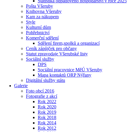
Statistika odpadového hospodářství v roce 2025
Pošta Všeruby
Knihovna Všeruby
Kam za nákupem
Style
Kulturní dům
Pohřebnictví
Komerční sdělení
Sdělení firem,spolků a organizací
Ceník zápůjček pro občany
Statut zpravodaje Všerubské listy
Sociální služby
DPS
Sociální pracovnice MěÚ Všeruby
Mapa kontaktů ORP Nýřany
Digitální služby státu
Galerie
Foto obcí 2016
Fotografie z akcí
Rok 2022
Rok 2020
Rok 2019
Rok 2018
Rok 2014
Rok 2012