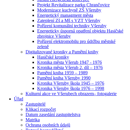
Projekt Revitalizace parku Chrančovice
Modernizace kuchyně ZŠ Všeruby
Energetický managment města
Zateplení Zš a Mš s VZT Všeruby
Pořízení komunální techniky Všeruby
Energeticky úsporná opatření objektu Hasičské
zbrojnice Všeruby
Pořízení elektromobilu pro údržbu městské
zeleně
Digitalizované kroniky a Pamětní knihy
Hasičské kroniky
Kronika města Všerub 1947 - 1976
Kronika města Všerub 2. díl – 1976
Pamětní kniha 1959 – 1989
Pamětní kniha Všeruby 1990
Kronika Všeruby škola 1945 – 1976
Kronika Všeruby škola 1976 – 1998
Kulturní akce ve Všerubech obrazem– fotogalerie
Úřad
Zastupitelé
Klikací rozpočet
Datum zasedání zastupitelstva
Matrika
Ochrana osobních údajů