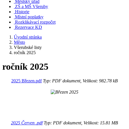
Městský úřad
ZŠ a MŠ Všeruby
Historie
Místní poplatky
Rozklikávací rozpočet
Rezervace KD
Úvodní stránka
Město
Všerubské listy
ročník 2025
ročník 2025
2025 Březen.pdf
Typ: PDF dokument, Velikost: 982.78 kB
2025 Červen .pdf
Typ: PDF dokument, Velikost: 15.81 MB