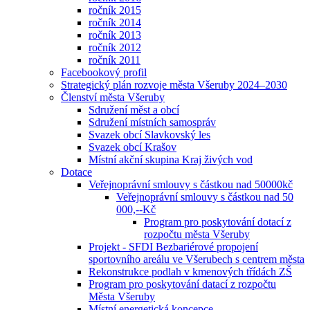
ročník 2015
ročník 2014
ročník 2013
ročník 2012
ročník 2011
Facebookový profil
Strategický plán rozvoje města Všeruby 2024–2030
Členství města Všeruby
Sdružení měst a obcí
Sdružení místních samospráv
Svazek obcí Slavkovský les
Svazek obcí Krašov
Místní akční skupina Kraj živých vod
Dotace
Veřejnoprávní smlouvy s částkou nad 50000kč
Veřejnoprávní smlouvy s částkou nad 50
000,--Kč
Program pro poskytování dotací z
rozpočtu města Všeruby
Projekt - SFDI Bezbariérové propojení
sportovního areálu ve Všerubech s centrem města
Rekonstrukce podlah v kmenových třídách ZŠ
Program pro poskytování datací z rozpočtu
Města Všeruby
Místní energetická koncepce