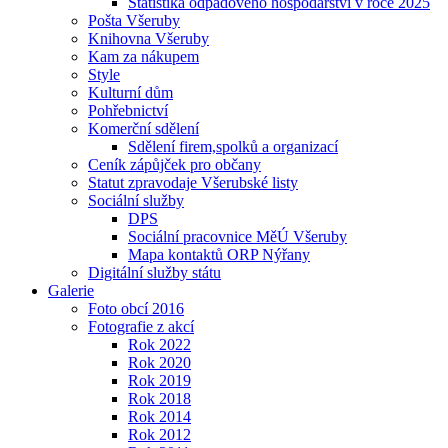
Statistika odpadového hospodářství v roce 2025
Pošta Všeruby
Knihovna Všeruby
Kam za nákupem
Style
Kulturní dům
Pohřebnictví
Komerční sdělení
Sdělení firem,spolků a organizací
Ceník zápůjček pro občany
Statut zpravodaje Všerubské listy
Sociální služby
DPS
Sociální pracovnice MěÚ Všeruby
Mapa kontaktů ORP Nýřany
Digitální služby státu
Galerie
Foto obcí 2016
Fotografie z akcí
Rok 2022
Rok 2020
Rok 2019
Rok 2018
Rok 2014
Rok 2012