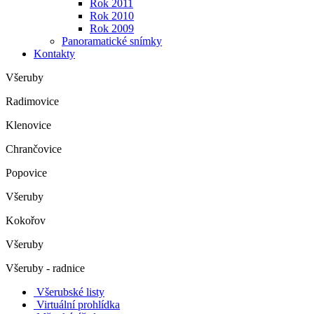
Rok 2011
Rok 2010
Rok 2009
Panoramatické snímky
Kontakty
Všeruby
Radimovice
Klenovice
Chrančovice
Popovice
Všeruby
Kokořov
Všeruby
Všeruby - radnice
Všerubské listy
Virtuální prohlídka