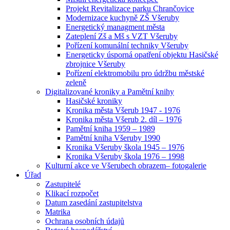
Projekt Revitalizace parku Chrančovice
Modernizace kuchyně ZŠ Všeruby
Energetický managment města
Zateplení Zš a Mš s VZT Všeruby
Pořízení komunální techniky Všeruby
Energeticky úsporná opatření objektu Hasičské
zbrojnice Všeruby
Pořízení elektromobilu pro údržbu městské
zeleně
Digitalizované kroniky a Pamětní knihy
Hasičské kroniky
Kronika města Všerub 1947 - 1976
Kronika města Všerub 2. díl – 1976
Pamětní kniha 1959 – 1989
Pamětní kniha Všeruby 1990
Kronika Všeruby škola 1945 – 1976
Kronika Všeruby škola 1976 – 1998
Kulturní akce ve Všerubech obrazem– fotogalerie
Úřad
Zastupitelé
Klikací rozpočet
Datum zasedání zastupitelstva
Matrika
Ochrana osobních údajů