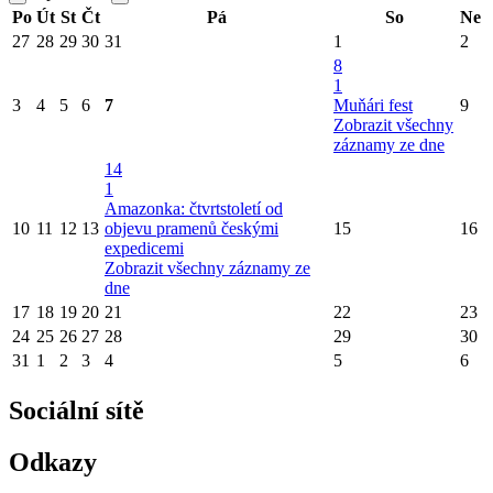
Po
Út
St
Čt
Pá
So
Ne
27
28
29
30
31
1
2
8
1
3
4
5
6
7
Muňári fest
9
Zobrazit všechny
záznamy ze dne
14
1
Amazonka: čtvrtstoletí od
10
11
12
13
objevu pramenů českými
15
16
expedicemi
Zobrazit všechny záznamy ze
dne
17
18
19
20
21
22
23
24
25
26
27
28
29
30
31
1
2
3
4
5
6
Sociální sítě
Odkazy