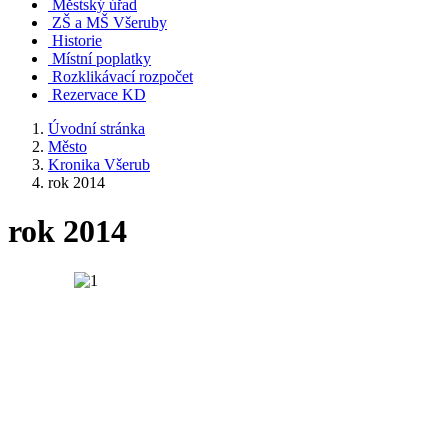
Městský úřad
ZŠ a MŠ Všeruby
Historie
Místní poplatky
Rozklikávací rozpočet
Rezervace KD
Úvodní stránka
Město
Kronika Všerub
rok 2014
rok 2014