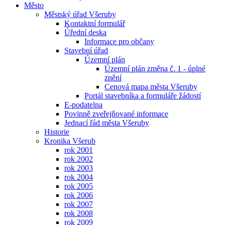
Město
Městský úřad Všeruby
Kontaktní formulář
Úřední deska
Informace pro občany
Stavební úřad
Územní plán
Územní plán změna č. 1 - úplné
znění
Cenová mapa města Všeruby
Portál stavebníka a formuláře žádostí
E-podatelna
Povinně zveřejňované informace
Jednací řád města Všeruby
Historie
Kronika Všerub
rok 2001
rok 2002
rok 2003
rok 2004
rok 2005
rok 2006
rok 2007
rok 2008
rok 2009