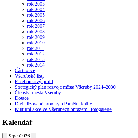
rok 2003
rok 2004
rok 2005
rok 2006
rok 2007
rok 2008
rok 2009
rok 2010
rok 2011
rok 2012
rok 2013
rok 2014
Části obce
Všerubské listy
Facebookový profil
Strategický plán rozvoje města Všeruby 2024–2030
Členství města Všeruby
Dotace
Digitalizované kroniky a Pamětní knihy
Kulturní akce ve Všerubech obrazem– fotogalerie
Kalendář
Srpen
2026