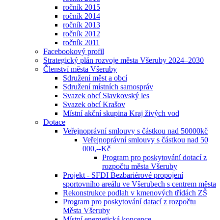
ročník 2015
ročník 2014
ročník 2013
ročník 2012
ročník 2011
Facebookový profil
Strategický plán rozvoje města Všeruby 2024–2030
Členství města Všeruby
Sdružení měst a obcí
Sdružení místních samospráv
Svazek obcí Slavkovský les
Svazek obcí Krašov
Místní akční skupina Kraj živých vod
Dotace
Veřejnoprávní smlouvy s částkou nad 50000kč
Veřejnoprávní smlouvy s částkou nad 50
000,--Kč
Program pro poskytování dotací z
rozpočtu města Všeruby
Projekt - SFDI Bezbariérové propojení
sportovního areálu ve Všerubech s centrem města
Rekonstrukce podlah v kmenových třídách ZŠ
Program pro poskytování datací z rozpočtu
Města Všeruby
Místní energetická koncepce