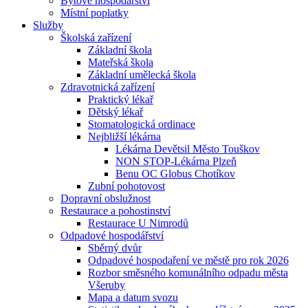
Bytové hospodářství
Místní poplatky
Služby
Školská zařízení
Základní škola
Mateřská škola
Základní umělecká škola
Zdravotnická zařízení
Praktický lékař
Dětský lékař
Stomatologická ordinace
Nejbližší lékárna
Lékárna Devětsil Město Touškov
NON STOP-Lékárna Plzeň
Benu OC Globus Chotíkov
Zubní pohotovost
Dopravní obslužnost
Restaurace a pohostinství
Restaurace U Nimrodů
Odpadové hospodářství
Sběrný dvůr
Odpadové hospodaření ve městě pro rok 2026
Rozbor směsného komunálního odpadu města
Všeruby
Mapa a datum svozu